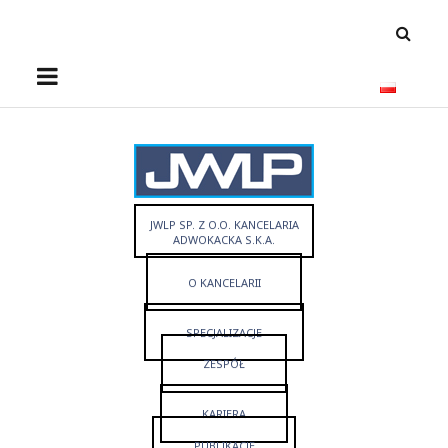
O
t
w
ó
r
z
m
JWLP SP. Z O.O. KANCELARIA
e
ADWOKACKA S.K.A.
n
O KANCELARII
u
SPECJALIZACJE
ZESPÓŁ
KARIERA
PUBLIKACJE